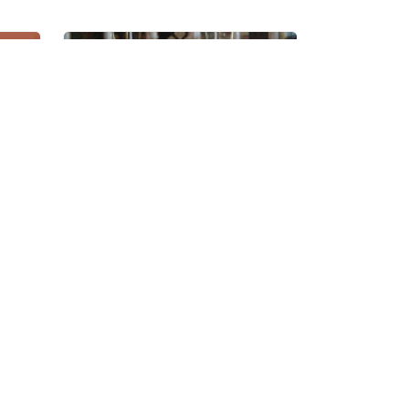
Ανθοστολισμοί
 249248