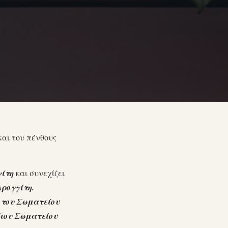
και του πένθους
ίτη
και συνεχίζει
ρογγίτη.
 του Σωματείου
διου Σωματείου