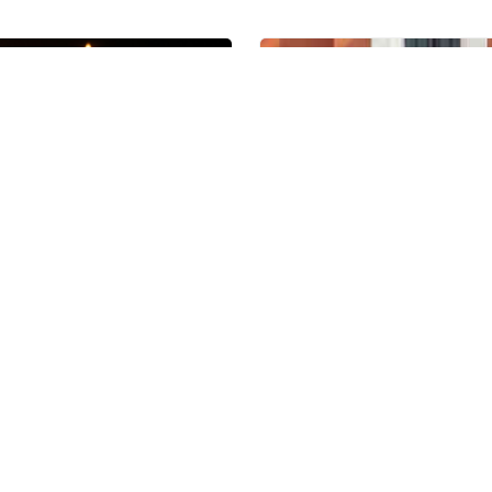
Μνημόσυνα
Στέφανα
νωνήστε μαζί μας όλο το 24ωρο στα
6944 342471
,
6978