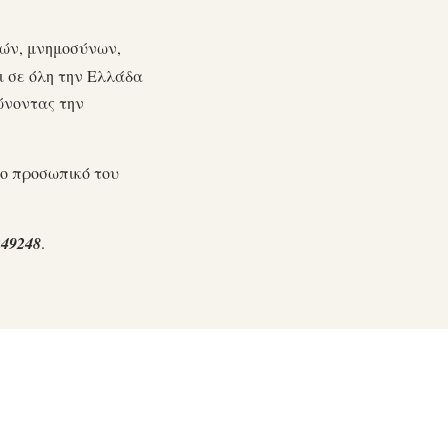
τών, μνημοσύνων,
 σε όλη την Ελλάδα
ώνοντας την
νο προσωπικό του
249248
.